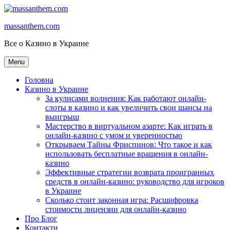
Skip
to
massanthem.com
content
Все о Казино в Украине
Menu
Головна
Казино в Украине
За кулисами волнения: Как работают онлайн-
слоты в казино и как увеличить свои шансы на
выигрыш
Мастерство в виртуальном азарте: Как играть в
онлайн-казино с умом и уверенностью
Открываем Тайны Фриспинов: Что такое и как
использовать бесплатные вращения в онлайн-
казино
Эффективные стратегии возврата проигранных
средств в онлайн-казино: руководство для игроков
в Украине
Сколько стоит законная игра: Расшифровка
стоимости лицензии для онлайн-казино
Про Блог
Контакти