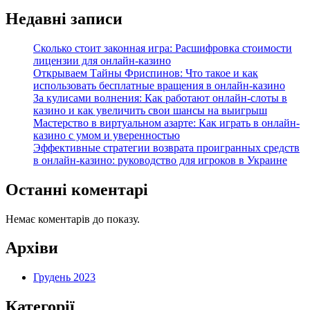
сред
в
Недавні записи
онла
кази
Сколько стоит законная игра: Расшифровка стоимости
руко
лицензии для онлайн-казино
для
Открываем Тайны Фриспинов: Что такое и как
игро
использовать бесплатные вращения в онлайн-казино
в
За кулисами волнения: Как работают онлайн-слоты в
Укра
казино и как увеличить свои шансы на выигрыш
Мастерство в виртуальном азарте: Как играть в онлайн-
казино с умом и уверенностью
Эффективные стратегии возврата проигранных средств
в онлайн-казино: руководство для игроков в Украине
Останні коментарі
Немає коментарів до показу.
Архіви
Грудень 2023
Категорії